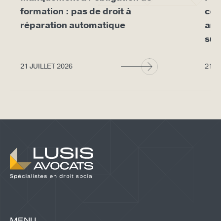
formation : pas de droit à
con
réparation automatique
arr
sup
21 JUILLET 2026
21 J
MENU