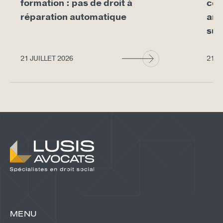
formation : pas de droit à
con
réparation automatique
arr
sup
21 JUILLET 2026
21 J
MENU