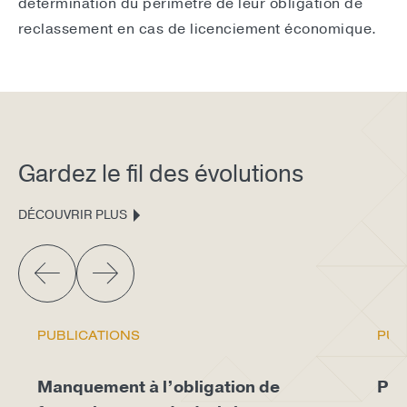
détermination du périmètre de leur obligation de
reclassement en cas de licenciement économique.
Gardez le fil des évolutions
DÉCOUVRIR PLUS
PUBLICATIONS
PUB
Manquement à l’obligation de
Pro