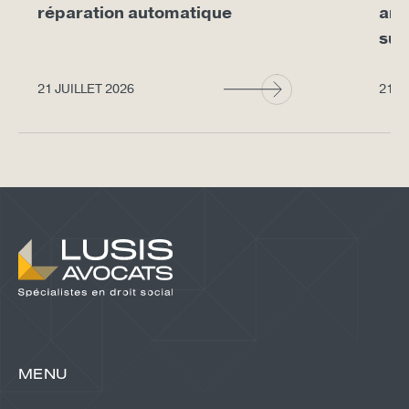
réparation automatique
arr
sup
21 JUILLET 2026
21 J
MENU