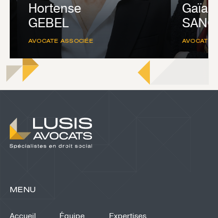
Hortense
Gaïa
GEBEL
SANCH
AVOCATE ASSOCIÉE
AVOCATE AS
MENU
Accueil
Équipe
Expertises