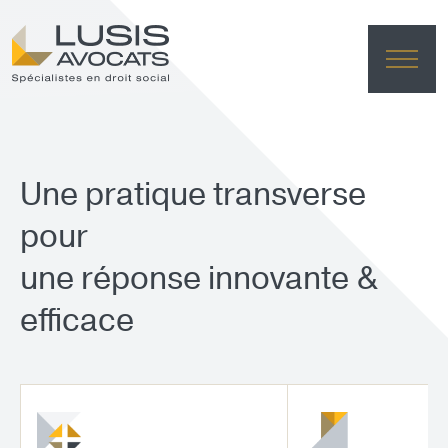
ACC
EXPER
Une pratique transverse
ÉQU
pour
ACTUA
FRANÇAI
LUSIS L
une réponse innovante &
efficace
EFFACE