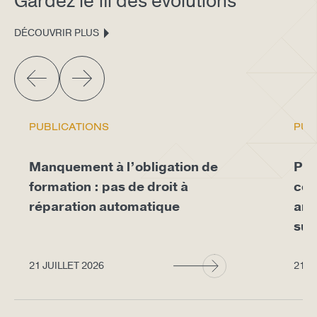
Gardez le fil des évolutions
DÉCOUVRIR PLUS
PUBLICATIONS
PUB
Manquement à l’obligation de
Pro
formation : pas de droit à
con
réparation automatique
arr
sup
21 JUILLET 2026
21 J