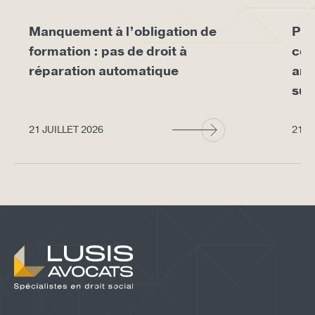
Manquement à l’obligation de
Pro
formation : pas de droit à
con
réparation automatique
arr
sup
21 JUILLET 2026
21 J