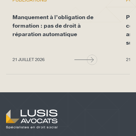
PUBLICATIONS
PUB
Manquement à l’obligation de
Pro
formation : pas de droit à
con
réparation automatique
arr
sup
21 JUILLET 2026
21 J