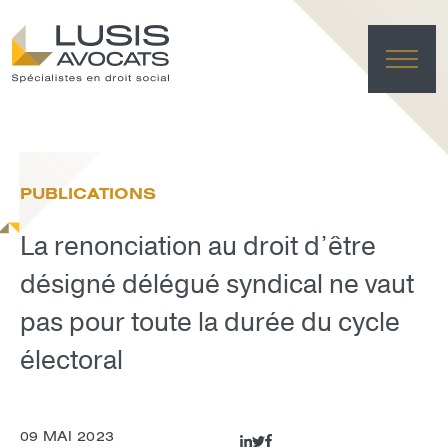
ACC
EXPER
PUBLICATIONS
ÉQU
ACTUA
La renonciation au droit d’être
FRANÇAI
LUSIS L
désigné délégué syndical ne vaut
pas pour toute la durée du cycle
EFFACE
électoral
09 MAI 2023