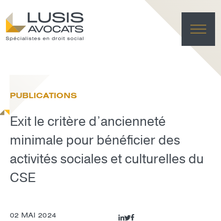
ACC
EXPER
PUBLICATIONS
ÉQU
ACTUA
Exit le critère d’ancienneté
FRANÇAI
LUSIS L
minimale pour bénéficier des
activités sociales et culturelles du
EFFACE
CSE
02 MAI 2024