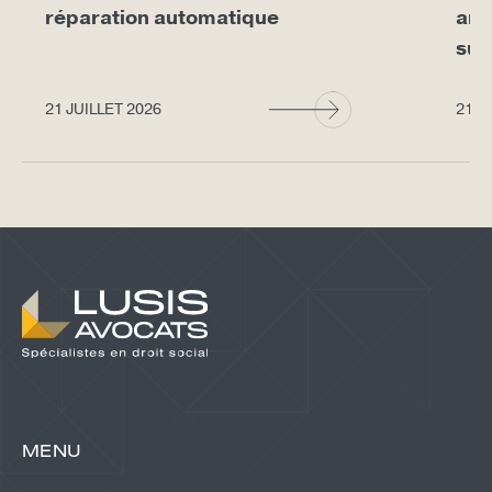
réparation automatique
arr
sup
21 JUILLET 2026
21 J
MENU