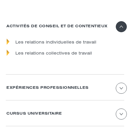
ACTIVITÉS DE CONSEIL ET DE CONTENTIEUX
Les relations individuelles de travail
Les relations collectives de travail
EXPÉRIENCES PROFESSIONNELLES
LUSIS AVOCATS – Stage final en droit social
(EFB)
CURSUS UNIVERSITAIRE
LUSIS AVOCATS – Stage en formation alternée
en droit social (EFB)
Master 2 Juriste de droit social en