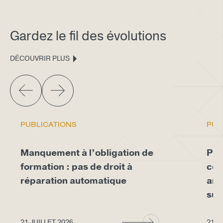
Gardez le fil des évolutions
DÉCOUVRIR PLUS
PUBLICATIONS
PUB
Manquement à l’obligation de
Pro
formation : pas de droit à
con
réparation automatique
arr
sup
21 JUILLET 2026
21 J