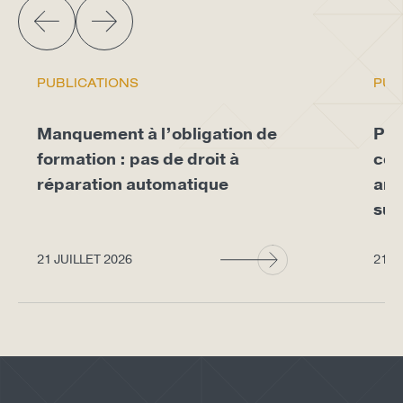
PUBLICATIONS
PUB
Manquement à l’obligation de
Pro
formation : pas de droit à
con
réparation automatique
arr
sup
21 JUILLET 2026
21 J