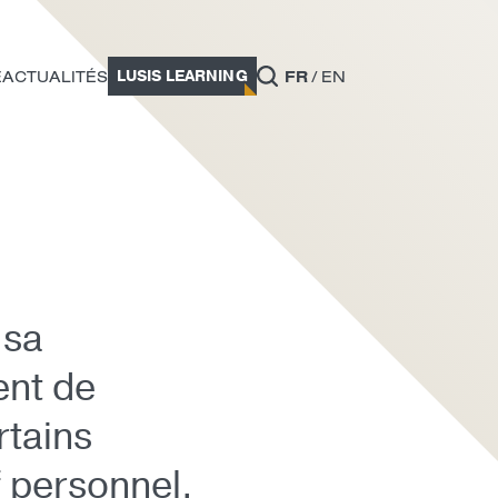
LUSIS LEARNING
E
ACTUALITÉS
FR
EN
 sa
ent de
rtains
f personnel.