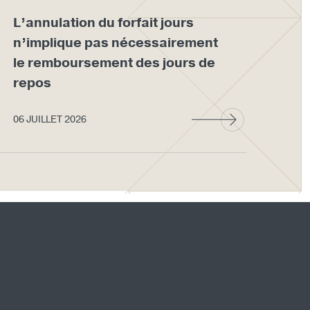
L’annulation du forfait jours
Im
n’implique pas nécessairement
ma
le remboursement des jours de
act
repos
dé
06 JUILLET 2026
03 