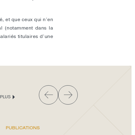
é, et que ceux qui n’en
ial (notamment dans la
lariés titulaires d’une
 PLUS
PUBLICATIONS
PU