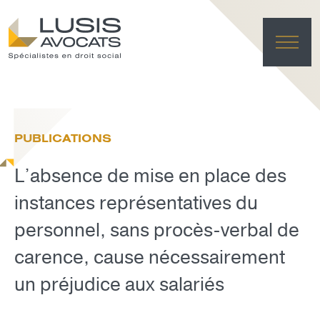
ACC
EXPER
PUBLICATIONS
ÉQU
ACTUA
L’absence de mise en place des
FRANÇAI
LUSIS L
instances représentatives du
personnel, sans procès-verbal de
EFFACE
carence, cause nécessairement
un préjudice aux salariés