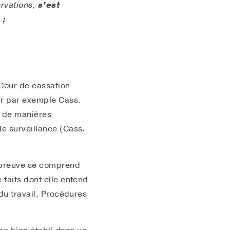
ervations,
s’est
 ;
 Cour de cassation
oir par exemple Cass.
s de manières
de surveillance (Cass.
a preuve se comprend
 faits dont elle entend
 du travail, Procédures