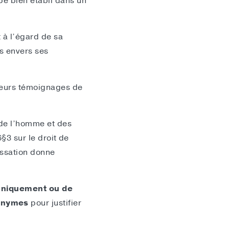
e bien établi dans un
t à l’égard de sa
es envers ses
sieurs témoignages de
 de l’homme et des
6§3 sur le droit de
assation donne
uniquement ou de
nonymes
pour justifier