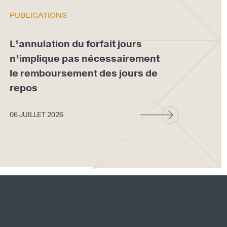
PUBLICATIONS
PU
L’annulation du forfait jours
Im
n’implique pas nécessairement
ma
le remboursement des jours de
act
repos
dé
06 JUILLET 2026
03 