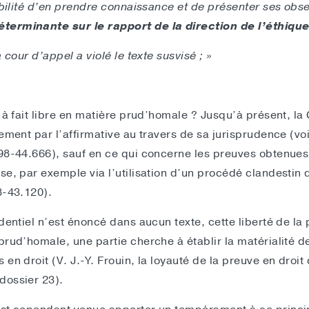
sibilité d’en prendre connaissance et de présenter ses obs
erminante sur le rapport de la direction de l’éthique
 cour d’appel a violé le texte susvisé ; »
t à fait libre en matière prud’homale ? Jusqu’à présent, la
lement par l’affirmative au travers de sa jurisprudence (v
°98-44.666), sauf en ce qui concerne les preuves obtenue
se, par exemple via l’utilisation d’un procédé clandestin 
8-43.120).
udentiel n’est énoncé dans aucun texte, cette liberté de l
prud’homale, une partie cherche à établir la matérialité de
en droit (V. J.-Y. Frouin, la loyauté de la preuve en droit
dossier 23).