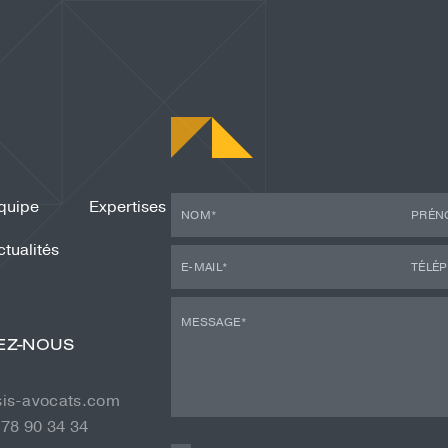
quipe
Expertises
ctualités
EZ-NOUS
sis-avocats.com
 78 90 34 34