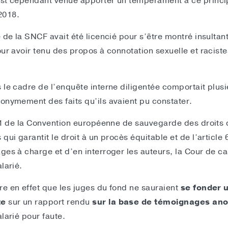
est cependant venue apporter un tempérament à ce princip
 2018.
 de la SNCF avait été licencié pour s’être montré insultan
our avoir tenu des propos à connotation sexuelle et racist
 le cadre de l’enquête interne diligentée comportait plu
onymement des faits qu’ils avaient pu constater.
 §1 de la Convention européenne de sauvegarde des droits
qui garantit le droit à un procès équitable et de l’article 
ges à charge et d’en interroger les auteurs, la Cour de c
larié.
e en effet que les juges du fond ne sauraient
se fonder 
te
sur un rapport rendu
sur la base de témoignages a
larié pour faute.