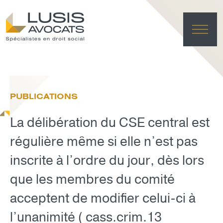
ACC
EXPER
PUBLICATIONS
ÉQU
ACTUA
La délibération du CSE central est
FRANÇAI
LUSIS L
régulière même si elle n’est pas
inscrite à l’ordre du jour, dès lors
EFFACE
que les membres du comité
acceptent de modifier celui-ci à
l’unanimité ( cass.crim.13