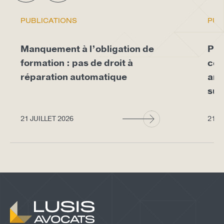
PUBLICATIONS
PUB
Manquement à l’obligation de
Pro
formation : pas de droit à
con
réparation automatique
arr
sup
21 JUILLET 2026
21 J