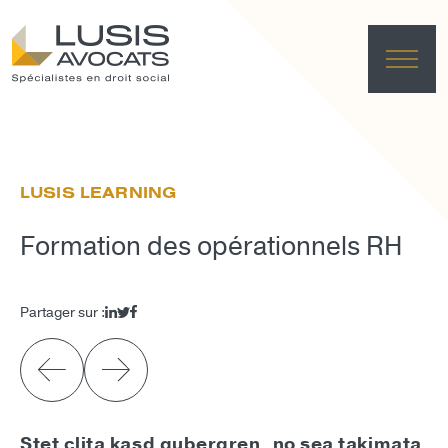
ACC
EXPER
LUSIS LEARNING
ÉQU
ACTUA
Formation des opérationnels RH
FRANÇAI
LUSIS L
Partager sur :
EFFACE
Stet clita kasd gubergren, no sea takimata