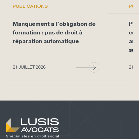
PUBLICATIONS
PUB
Manquement à l’obligation de
Pro
formation : pas de droit à
con
réparation automatique
arr
sup
21 JUILLET 2026
21 J