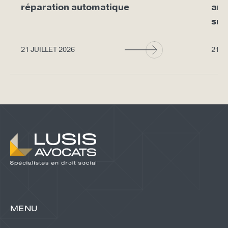
réparation automatique
arr
sup
21 JUILLET 2026
21 J
MENU