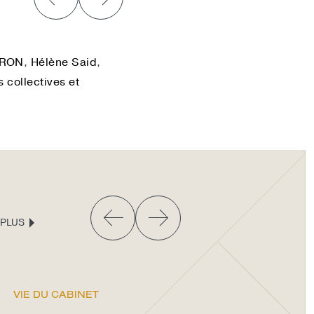
ARON
,
Hélène Said
,
 collectives et
 PLUS
VIE DU CABINET
VIE