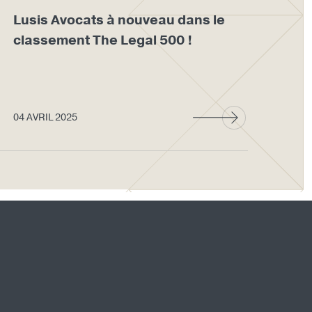
Lusis Avocats à nouveau dans le
No
classement The Legal 500 !
le 
d’a
04 AVRIL 2025
04 