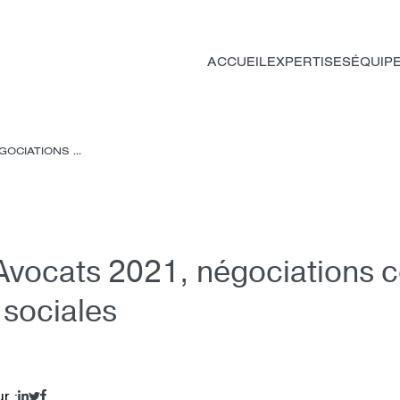
ACCUEIL
EXPERTISES
ÉQUIP
OCIATIONS ...
vocats 2021, négociations co
 sociales
ur :